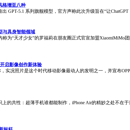
化风格增至八种
告，宣布推出 GPT-5.1 系列旗舰模型，官方声称此次升级旨在“让Cha
模型与具身智能领域
业内称为“天才少女”的罗福莉在朋友圈正式官宣加盟XiaomiMiM
功能，开启影像创作新体验
称，实况照片是这个时代移动影像最动人的发明之一，并宣布OPPO 
的共性：超薄手机谁都能制作，iPhone Air的精妙之处不
新标杆