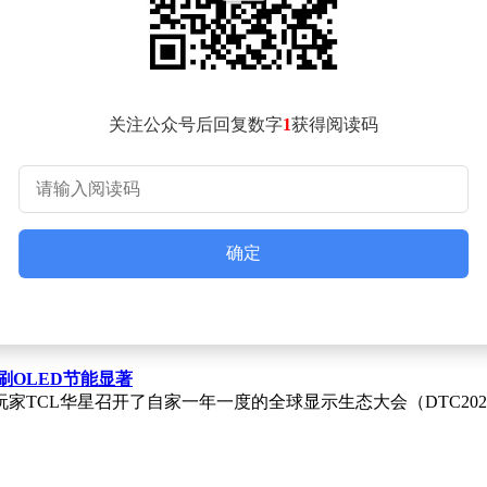
ple Store的iPad维修政策。预计到今年年底，将有约30家App
场获得更加灵活和高效的维修体验。
准的维修报价服务。这一改变将使得iPad维修的收费更加透明和严谨
关注公众号后回复数字
1
获得阅读码
确定
刷OLED节能显著
家TCL华星召开了自家一年一度的全球显示生态大会（DTC202