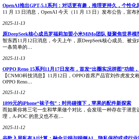
OpenAI推出GPT-5.1系列：对话更有趣，推理更持久，个性
11 月 13 日消息，OpenAI 今天（11 月 13 日）发布公
2025-11-13
原DeepSeek核心成员罗福莉加盟小米MiMo团队 疑聚焦世界
智东西11月12日消息，今天上午，原DeepSeek核心成员、被
一条简单的…
2025-11-13
OPPO Reno 15系列11月17日发布，首发“出圈实况拼图”
【CNMO科技消息】11月12日，OPPO首席产品官刘作虎发文
OPPO Reno…
2025-11-12
1899元的iPhone“袜子包”：时尚碰撞下，苹果的配件新探索
而如果你将三宅一生和苹果做个对比，会发现一种存在于潜意识上
理，A-POC 的意义也不在…
2025-11-12
谷歌入局私有AI计算：融合云端与端侧AI，隐私保护或成行业