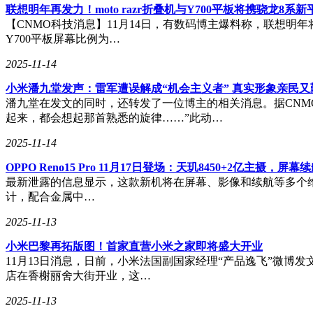
联想明年再发力！moto razr折叠机与Y700平板将携骁龙8系
【CNMO科技消息】11月14日，有数码博主爆料称，联想明年将
Y700平板屏幕比例为…
2025-11-14
小米潘九堂发声：雷军遭误解成“机会主义者” 真实形象亲民又
潘九堂在发文的同时，还转发了一位博主的相关消息。据CNM
起来，都会想起那首熟悉的旋律……”此动…
2025-11-14
OPPO Reno15 Pro 11月17日登场：天玑8450+2亿主摄，屏
最新泄露的信息显示，这款新机将在屏幕、影像和续航等多个维度带来显
计，配合金属中…
2025-11-13
​小米巴黎再拓版图！首家直营小米之家即将盛大开业​
11月13日消息，日前，小米法国副国家经理“产品逸飞”微博发
店在香榭丽舍大街开业，这…
2025-11-13