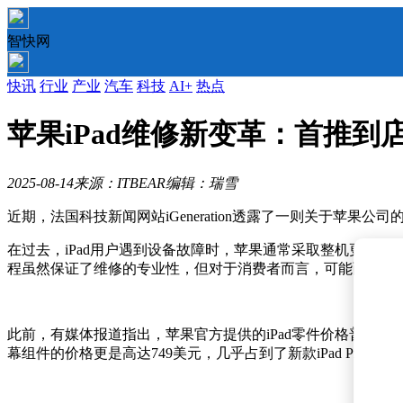
智快网
快讯
行业
产业
汽车
科技
AI+
热点
苹果iPad维修新变革：首推
2025-08-14
来源：ITBEAR
编辑：瑞雪
近期，法国科技新闻网站iGeneration透露了一则关于苹
在过去，iPad用户遇到设备故障时，苹果通常采取整机更换
程虽然保证了维修的专业性，但对于消费者而言，可能面临较
此前，有媒体报道指出，苹果官方提供的iPad零件价格普遍偏高。例
幕组件的价格更是高达749美元，几乎占到了新款iPad Pr