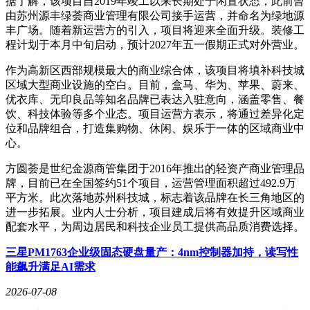
据了解，该项目自2019年竣工以来长期处于闲置状态，此前曾
由苏州源丰绿荟商业管理有限公司接手运营，并命名为绿地源
丰广场。随着新运营方的引入，项目将迎来全面升级。装修工
程计划于本月中旬启动，预计2027年五一假期正式对外营业。
作为高新区西部规模最大的商业综合体，该项目将填补科技城
区域大型商业设施的空白。目前，盒马、华为、苹果、蔚来、
优衣库、无印良品等知名品牌已表达入驻意向，涵盖零售、餐
饮、科技体验等多个业态。项目运营方表示，将通过差异化定
位和品牌组合，打造集购物、休闲、娱乐于一体的区域商业中
心。
方圆荟是世纪金源商管集团于2016年推出的轻资产商业管理品
牌，目前已在全国签约51个项目，运营管理面积超过492.9万
平方米。此次落地苏州科技城，标志着该品牌在长三角地区的
进一步拓展。业内人士分析，项目建成后将有效提升区域商业
配套水平，为周边居民和科技企业员工提供高品质消费选择。
三星PM1763企业级固态硬盘量产：4nm控制器加持，读写性
能飙升满足AI需求
2026-07-08