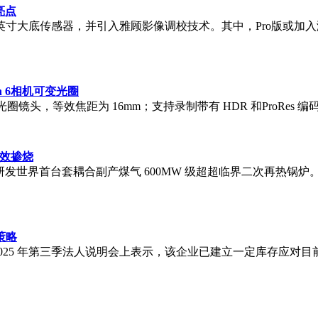
亮点
.4英寸大底传感器，并引入雅顾影像调校技术。其中，Pro版或加
on 6相机可变光圈
光圈镜头，等效焦距为 16mm；支持录制带有 HDR 和ProRes 编码的 8K
高效掺烧
头成功研发世界首台套耦合副产煤气 600MW 级超超临界二次再
策略
公司的 2025 年第三季法人说明会上表示，该企业已建立一定库存应对