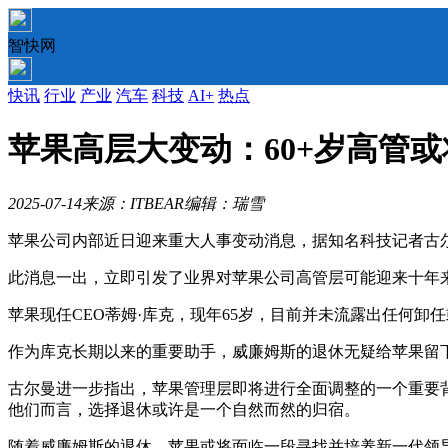
智快网
快讯
行业
产业
汽车
科技
AI+
热点
苹果高层大变动：60+岁高管
2025-07-14
来源：ITBEAR
编辑：瑞雪
苹果公司内部近日迎来重大人事变动消息，据知名科技记者古
此消息一出，立即引发了业界对苹果公司高管层可能迎来十年
苹果现任CEO蒂姆·库克，现年65岁，目前并未流露出任何
作为库克长期以来的重要助手，威廉姆斯的退休无疑给苹果留
古尔曼进一步指出，苹果管理层即将进行全面调整的一个重要
他们而言，选择退休或许是一个自然而然的归宿。
随着威廉姆斯的退休，苹果或将面临一段寻找并培养新一代领