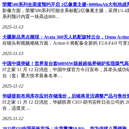
荣耀500系列全渠道预约开启 2亿像素主摄+8000mAh大电池成
影像方面，荣耀500系列可能全系标配2亿像素主摄，采用1/1
系列预计内置一块高达800…
2025-11-13
大疆新品亮点频现：Avata 360无人机配旋转云台，Osmo Acti
在镜头和视频规格方面，Action 6 将配备全新的 F2.0-F4.0 可变
2025-11-13
中国中煤突破！世界首台套600MW级超超临界锅炉实现煤气
IT之家 11 月 12 日消息，中国中煤官方今日宣布，其牵
台（套）重大技术装备名单…
2025-11-12
华硕提前布局库存应对存储涨价，后续将灵活调整产品与售价
IT之家 11 月 12 日消息，华硕联席 CEO 胡书宾昨日在
合，适度灵…
2025-11-12
2025年Q3中国平板市场：出货量增10.9%，华为连续八季领跑