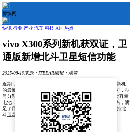
智快网
快讯
行业
产业
汽车
科技
AI+
热点
vivo X300系列新机获双证，卫
通版新增北斗卫星短信功能
2025-08-19
来源：ITBEAR
编辑：瑞雪
近期，知名数码博主@数码闲聊站透露了vivo X300系列新机
的最新动态。据悉，该系列两款新机已成功获得入网许可，型
号分别是V2502A和V2502DA。这两款机型均配备了超大容量
电池，额定容量为6375mAh，典型值则高达6500mAh左右，满
足了用户对长续航的期待。尤为V2502DA的卫通版还支持北
斗卫星短信功能，进一步提升了通信能力。