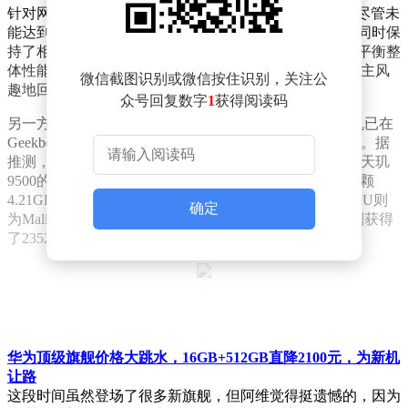
针对网友关于电池容量的疑问，@数码闲聊站解释称，尽管未
能达到7000mAh，但新机在其他方面的配置相当强劲，同时保
持了相对轻薄的机身设计，因此电池容量的妥协是为了平衡整
体性能和手感。当被问及X300系列的外围配置时，该博主风
微信截图识别或微信按住识别，关注公
趣地回应道：“该上的配置都一应俱全。”
众号回复数字
1
获得阅读码
另一方面，有消息显示，一款型号为vivo V2509A的新机已在
Geekbench 6跑分库中现身，其搭载的处理器为天玑9500。据
推测，这款手机很可能就是vivo X300。跑分数据显示，天玑
9500的CPU超大核频率高达4.21GHz，整体CPU配置为1颗
4.21GHz超大核、3颗3.5GHz大核和4颗2.7GHz小核，GPU则
确定
为Mali-G1-Ultra MC12。在单核和多核测试中，该机分别获得
了2352分和7129分的高分，展现了强大的性能实力。
华为顶级旗舰价格大跳水，16GB+512GB直降2100元，为新机
让路
这段时间虽然登场了很多新旗舰，但阿维觉得挺遗憾的，因为