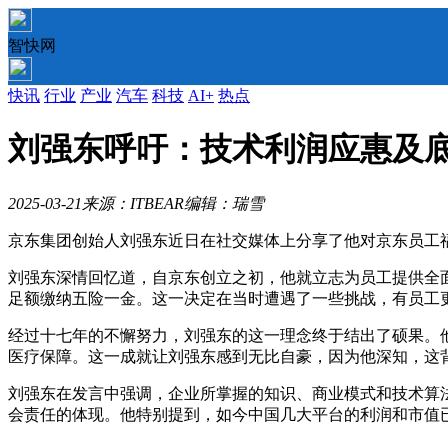
智快网
快讯
行业
产业
汽车
科技
AI+
热点
刘强东呼吁：技术利润应惠及
2025-03-21
来源：ITBEAR
编辑：瑞雪
京东集团创始人刘强东近日在社交媒体上分享了他对京东员工
刘强东深情回忆道，自京东创立之初，他就立志为员工提供全面
足额缴纳五险一金。这一决定在当时遭遇了一些挑战，有员工
经过十七年的不懈努力，刘强东的这一理念终于结出了硕果。他
医疗保障。这一成就让刘强东感到无比自豪，因为他深知，这
刘强东在发言中强调，企业所掌握的知识、商业模式和技术算
会责任的体现。他特别提到，如今中国几大平台的利润和市值