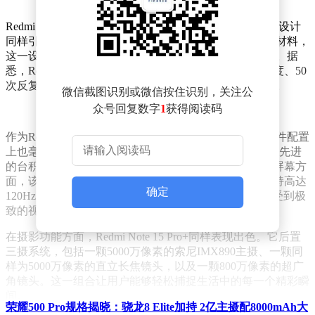
Redmi Note 15 Pro+不仅在屏幕保护上有所突破，其背板设计
同样引人注目。据透露，该机型采用了抗弯折超韧玻纤材料，
这一设计不仅让手机更加轻薄，还显著提升了其坚固性。据
悉，Redmi Note 15 Pro+是行业内首个通过花岗岩2米高度、50
次反复跌落测试的手机，为用户提供了加倍的安心保障。
微信截图识别或微信按住识别，关注公
众号回复数字
1
获得阅读码
作为Redmi即将发布的新款旗舰手机，Note 15 Pro+在硬件配置
上也毫不逊色。它搭载了高通骁龙7s Gen4处理器，采用先进
的台积电4nm工艺制程，为用户带来流畅的操作体验。屏幕方
面，该机型配备了一块6.67英寸的1.5K等深四曲屏，支持高达
确定
120Hz的刷新率，无论是观看视频还是玩游戏，都能享受到极
致的视觉盛宴。
在摄影功能方面，Redmi Note 15 Pro+同样表现出色。它后置
三摄系统，包括一颗5000万像素的索尼IMX890主摄、一颗同
样为5000万像素的直立长焦镜头，以及一颗800万像素的超广
角镜头。这一组合让用户能够轻松捕捉生活中的每一个精彩瞬
间。
荣耀500 Pro规格揭晓：骁龙8 Elite加持 2亿主摄配8000mAh大