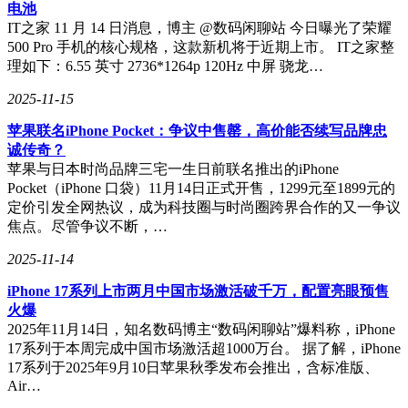
Redmi Note 15 Pro+还配备了7000mAh的大容量电池，支持
电池
90W快充技术，确保用户在使用过程中无需频繁充电。同时，
IT之家 11 月 14 日消息，博主 @数码闲聊站 今日曝光了荣耀
该机型还具备IP68和IP69级别的防尘防水能力，以及北斗短报
500 Pro 手机的核心规格，这款新机将于近期上市。 IT之家整
文卫星通信功能，成为Redmi品牌首款具备卫星通信能力的手
理如下：6.55 英寸 2736*1264p 120Hz 中屏 骁龙…
机，为用户提供了更加全面的保护。
2025-11-15
苹果联名iPhone Pocket：争议中售罄，高价能否续写品牌忠
诚传奇？
苹果与日本时尚品牌三宅一生日前联名推出的iPhone
Pocket（iPhone 口袋）11月14日正式开售，1299元至1899元的
定价引发全网热议，成为科技圈与时尚圈跨界合作的又一争议
焦点。尽管争议不断，…
2025-11-14
iPhone 17系列上市两月中国市场激活破千万，配置亮眼预售
火爆
2025年11月14日，知名数码博主“数码闲聊站”爆料称，iPhone
17系列于本周完成中国市场激活超1000万台。 据了解，iPhone
17系列于2025年9月10日苹果秋季发布会推出，含标准版、
Air…