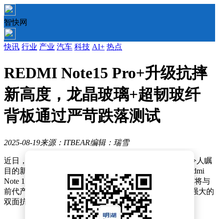
智快网
快讯
行业
产业
汽车
科技
AI+
热点
REDMI Note15 Pro+升级抗摔
新高度，龙晶玻璃+超韧玻纤
背板通过严苛跌落测试
2025-08-19
来源：ITBEAR
编辑：瑞雪
近日，Redmi品牌总经理王腾在社交媒体上预告了一项令人瞩
目的新品特性。他透露，即将于8月21日晚7点发布的Redmi
Note 15 Pro+手机，将配备小米龙晶玻璃，这一创新材质将与
前代产品中的“小金刚”系列相结合，打造出有史以来最强大的
双面抗摔组合。