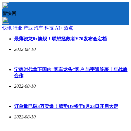
智快网
快讯
行业
产业
汽车
科技
AI+
热点
最薄骁龙8+旗舰！联想拯救者Y70发布会定档
2022-08-10
宁德时代拿下国内“客车龙头”客户 与宇通签署十年战略
合作
2022-08-10
订单量已破3万卖爆！腾势D9将于8月23日开启大定
2022-08-10